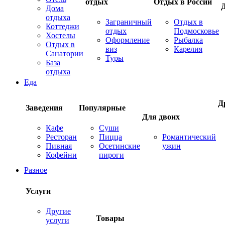
отдых
Отдых в России
Дома
отдыха
Заграничный
Отдых в
Коттеджи
отдых
Подмосковье
Хостелы
Оформление
Рыбалка
Отдых в
виз
Карелия
Санатории
Туры
База
отдыха
Еда
Д
Заведения
Популярные
Для двоих
Кафе
Суши
Ресторан
Пицца
Романтический
Пивная
Осетинские
ужин
Кофейни
пироги
Разное
Услуги
Другие
Товары
услуги