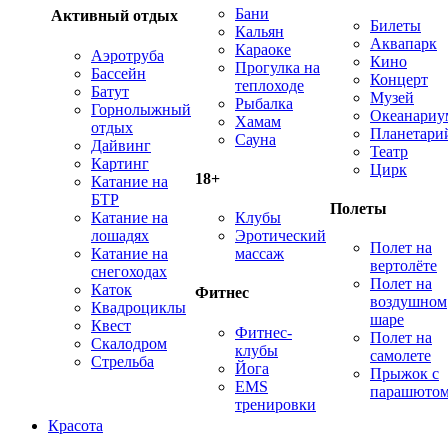
Бани
Активный отдых
Билеты
Кальян
Аквапарк
Караоке
Аэротруба
Кино
Прогулка на
Бассейн
Концерт
теплоходе
Батут
Музей
Рыбалка
Горнолыжный
Океанариу
Хамам
отдых
Планетари
Сауна
Дайвинг
Театр
Картинг
Цирк
18+
Катание на
БТР
Полеты
Катание на
Клубы
лошадях
Эротический
Полет на
Катание на
массаж
вертолёте
снегоходах
Полет на
Каток
Фитнес
воздушном
Квадроциклы
шаре
Квест
Фитнес-
Полет на
Скалодром
клубы
самолете
Стрельба
Йога
Прыжок с
EMS
парашюто
тренировки
Красота