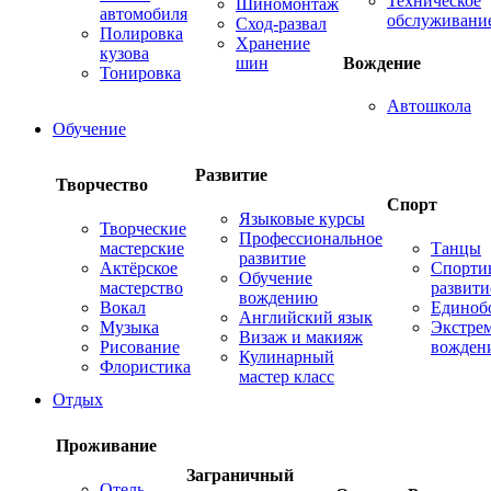
Техническое
Шиномонтаж
автомобиля
обслуживани
Сход-развал
Полировка
Хранение
кузова
шин
Вождение
Тонировка
Автошкола
Обучение
Развитие
Творчество
Спорт
Языковые курсы
Творческие
Профессиональное
мастерские
Танцы
развитие
Актёрское
Спорти
Обучение
мастерство
развити
вождению
Вокал
Единоб
Английский язык
Музыка
Экстре
Визаж и макияж
Рисование
вожден
Кулинарный
Флористика
мастер класс
Отдых
Проживание
Заграничный
Отель