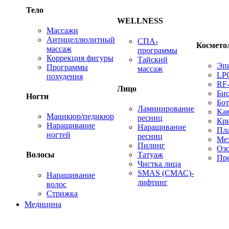
Тело
WELLNESS
Массажи
Антицеллюлитный
СПА-
Космето
массаж
программы
Коррекция фигуры
Тайский
Эп
Программы
массаж
LP
похудения
RF
Лицо
Био
Ногти
Бот
Ламинирование
Ка
Маникюр/педикюр
ресниц
Кр
Наращивание
Наращивание
Пл
ногтей
ресниц
Ме
Пилинг
Оз
Татуаж
Волосы
Пре
Чистка лица
SMAS (СМАС)-
Наращивание
лифтинг
волос
Стрижка
Медицина