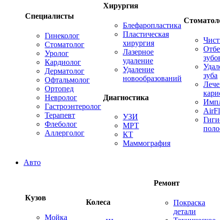
Хирургия
Специалисты
Стоматол
Блефаропластика
Пластическая
Гинеколог
Чист
хирургия
Стоматолог
Отбе
Лазерное
Уролог
зубо
удаление
Кардиолог
Удал
Удаление
Дерматолог
зуба
новообразований
Офтальмолог
Лече
Ортопед
кари
Невролог
Диагностика
Имп
Гастроэнтеролог
AirF
Терапевт
УЗИ
Гиги
Флеболог
МРТ
поло
Аллерголог
КТ
Маммография
Авто
Ремонт
Кузов
Колеса
Покраска
детали
Мойка