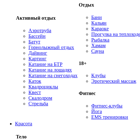
Отдых
Бани
Активный отдых
Кальян
Караоке
Аэротруба
Прогулка на теплоход
Бассейн
Рыбалка
Батут
Хамам
Горнолыжный отдых
Сауна
Дайвинг
Картинг
18+
Катание на БТР
Катание на лошадях
Катание на снегоходах
Клубы
Каток
Эротический массаж
Квадроциклы
Квест
Фитнес
Скалодром
Стрельба
Фитнес-клубы
Йога
EMS тренировки
Красота
Тело