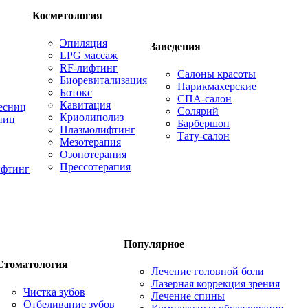
Косметология
Эпиляция
Заведения
LPG массаж
RF-лифтинг
Салоны красоты
Биоревитализация
Парикмахерские
Ботокс
СПА-салон
Кавитация
есниц
Солярий
Криолиполиз
ниц
Барбершоп
Плазмолифтинг
Тату-салон
Мезотерапия
Озонотерапия
Прессотерапия
фтинг
Популярное
Стоматология
Лечение головной боли
Лазерная коррекция зрения
Чистка зубов
Лечение спины
Отбеливание зубов