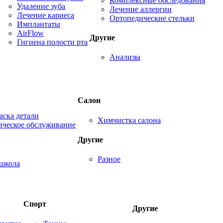
Комплексные обследования
Удаление зуба
Лечение аллергии
Лечение кариеса
Ортопедические стельки
Имплантаты
AirFlow
Другие
Гигиена полости рта
Анализы
Салон
аска детали
Химчистка салона
ическое обслуживание
Другие
Разное
школа
Спорт
Другие