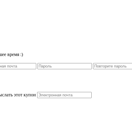
ее время :)
ыслать этот купон