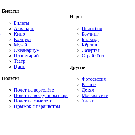
Билеты
Игры
Билеты
Аквапарк
Пейнтбол
е
Кино
Боулинг
Концерт
Бильярд
Музей
Кёрлинг
Океанариум
Лазертаг
Планетарий
Страйкбол
Театр
Цирк
Другие
Полеты
Фотосессия
Разное
Полет на вертолёте
Детям
Полет на воздушном шаре
Москва-сити
Полет на самолете
Хаски
Прыжок с парашютом