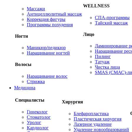
WELLNESS
Массажи
Антицеллюлитный массаж
СПА-программы
Коррекция фигуры
Тайский массаж
Программы похудения
Лицо
Ногти
Ламинирование р
Маникюр/педикюр
Наращивание рес
Наращивание ногтей
Пилинг
Татуаж
Волосы
Чистка лица
SMAS (СМАС)-ли
Наращивание волос
Стрижка
Медицина
Специалисты
Хирургия
Гинеколог
Блефаропластика
Стоматолог
Пластическая хирургия
Уролог
Лазерное удаление
Кардиолог
Удаление новообразований