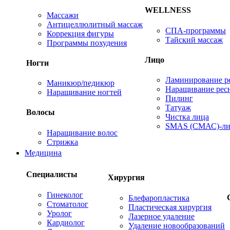
WELLNESS
Массажи
Антицеллюлитный массаж
СПА-программы
Коррекция фигуры
Тайский массаж
Программы похудения
Лицо
Ногти
Ламинирование р
Маникюр/педикюр
Наращивание рес
Наращивание ногтей
Пилинг
Татуаж
Волосы
Чистка лица
SMAS (СМАС)-ли
Наращивание волос
Стрижка
Медицина
Специалисты
Хирургия
Гинеколог
Блефаропластика
Стоматолог
Пластическая хирургия
Уролог
Лазерное удаление
Кардиолог
Удаление новообразований