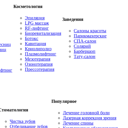
Косметология
Эпиляция
Заведения
LPG массаж
RF-лифтинг
Салоны красоты
Биоревитализация
Парикмахерские
Ботокс
СПА-салон
Кавитация
есниц
Солярий
Криолиполиз
ниц
Барбершоп
Плазмолифтинг
Тату-салон
Мезотерапия
Озонотерапия
Прессотерапия
фтинг
Популярное
Стоматология
Лечение головной боли
Лазерная коррекция зрения
Чистка зубов
Лечение спины
Отбеливание зубов