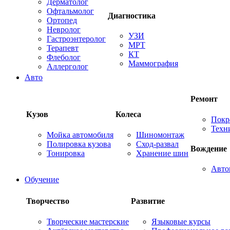
Дерматолог
Офтальмолог
Диагностика
Ортопед
Невролог
УЗИ
Гастроэнтеролог
МРТ
Терапевт
КТ
Флеболог
Маммография
Аллерголог
Авто
Ремонт
Кузов
Колеса
Покр
Техн
Мойка автомобиля
Шиномонтаж
Полировка кузова
Сход-развал
Вождение
Тонировка
Хранение шин
Авто
Обучение
Творчество
Развитие
Творческие мастерские
Языковые курсы