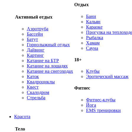
Отдых
Бани
Активный отдых
Кальян
Караоке
Аэротруба
Прогулка на теплоход
Бассейн
Рыбалка
Батут
Хамам
Горнолыжный отдых
Сауна
Дайвинг
Картинг
18+
Катание на БТР
Катание на лошадях
Катание на снегоходах
Клубы
Каток
Эротический массаж
Квадроциклы
Квест
Фитнес
Скалодром
Стрельба
Фитнес-клубы
Йога
EMS тренировки
Красота
Тело