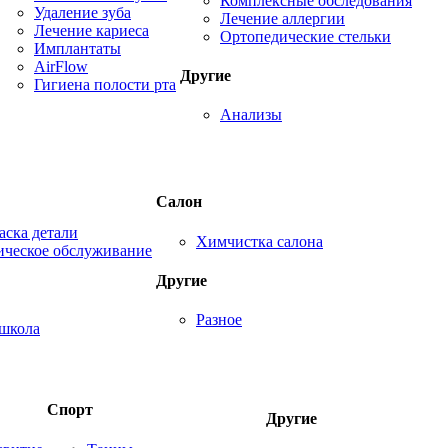
Комплексные обследования
Удаление зуба
Лечение аллергии
Лечение кариеса
Ортопедические стельки
Имплантаты
AirFlow
Другие
Гигиена полости рта
Анализы
Салон
аска детали
Химчистка салона
ическое обслуживание
Другие
Разное
школа
Спорт
Другие