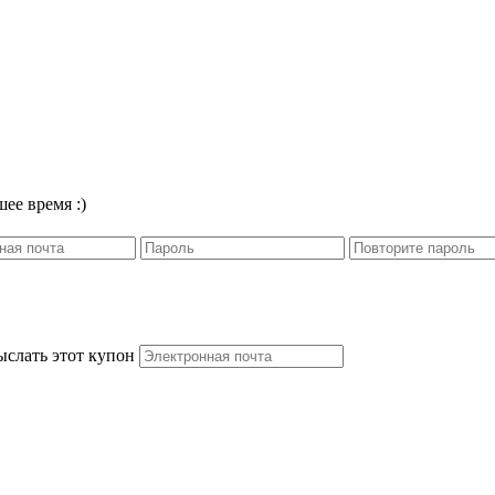
ее время :)
ыслать этот купон