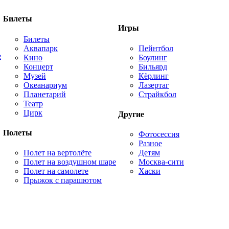
Билеты
Игры
Билеты
Аквапарк
Пейнтбол
е
Кино
Боулинг
Концерт
Бильярд
Музей
Кёрлинг
Океанариум
Лазертаг
Планетарий
Страйкбол
Театр
Цирк
Другие
Полеты
Фотосессия
Разное
Полет на вертолёте
Детям
Полет на воздушном шаре
Москва-сити
Полет на самолете
Хаски
Прыжок с парашютом