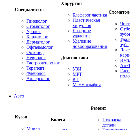
Хирургия
Специалисты
Стоматол
Блефаропластика
Пластическая
Гинеколог
Чист
хирургия
Стоматолог
Отбе
Лазерное
Уролог
зубо
удаление
Кардиолог
Удал
Удаление
Дерматолог
зуба
новообразований
Офтальмолог
Лече
Ортопед
кари
Невролог
Диагностика
Имп
Гастроэнтеролог
AirF
Терапевт
УЗИ
Гиги
Флеболог
МРТ
поло
Аллерголог
КТ
Маммография
Авто
Ремонт
Кузов
Колеса
Покраска
детали
Мойка