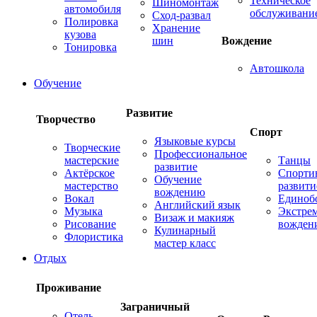
Техническое
Шиномонтаж
автомобиля
обслуживани
Сход-развал
Полировка
Хранение
кузова
шин
Вождение
Тонировка
Автошкола
Обучение
Развитие
Творчество
Спорт
Языковые курсы
Творческие
Профессиональное
мастерские
Танцы
развитие
Актёрское
Спорти
Обучение
мастерство
развити
вождению
Вокал
Единоб
Английский язык
Музыка
Экстре
Визаж и макияж
Рисование
вожден
Кулинарный
Флористика
мастер класс
Отдых
Проживание
Заграничный
Отель