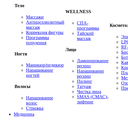
Тело
WELLNESS
Массажи
Антицеллюлитный
СПА-
Космето
массаж
программы
Коррекция фигуры
Тайский
Эп
Программы
массаж
LP
похудения
RF
Лицо
Био
Ногти
Бот
Ламинирование
Ка
Маникюр/педикюр
ресниц
Кр
Наращивание
Наращивание
Пл
ногтей
ресниц
Ме
Пилинг
Оз
Татуаж
Волосы
Пре
Чистка лица
SMAS (СМАС)-
Наращивание
лифтинг
волос
Стрижка
Медицина