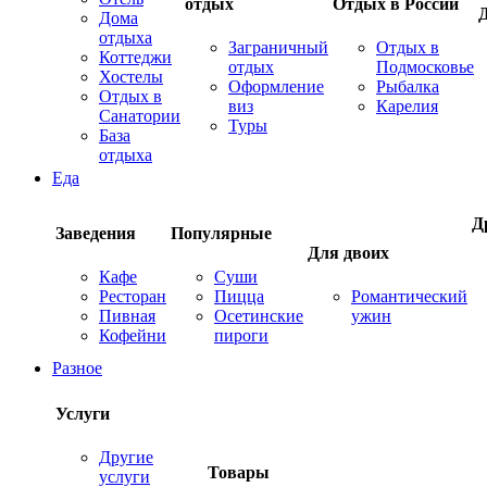
отдых
Отдых в России
Дома
отдыха
Заграничный
Отдых в
Коттеджи
отдых
Подмосковье
Хостелы
Оформление
Рыбалка
Отдых в
виз
Карелия
Санатории
Туры
База
отдыха
Еда
Д
Заведения
Популярные
Для двоих
Кафе
Суши
Ресторан
Пицца
Романтический
Пивная
Осетинские
ужин
Кофейни
пироги
Разное
Услуги
Другие
Товары
услуги