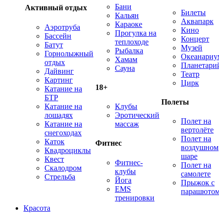
Бани
Активный отдых
Билеты
Кальян
Аквапарк
Караоке
Аэротруба
Кино
Прогулка на
Бассейн
Концерт
теплоходе
Батут
Музей
Рыбалка
Горнолыжный
Океанариу
Хамам
отдых
Планетари
Сауна
Дайвинг
Театр
Картинг
Цирк
18+
Катание на
БТР
Полеты
Катание на
Клубы
лошадях
Эротический
Полет на
Катание на
массаж
вертолёте
снегоходах
Полет на
Каток
Фитнес
воздушном
Квадроциклы
шаре
Квест
Фитнес-
Полет на
Скалодром
клубы
самолете
Стрельба
Йога
Прыжок с
EMS
парашюто
тренировки
Красота