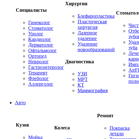
Хирургия
Специалисты
Стоматол
Блефаропластика
Пластическая
Гинеколог
Чист
хирургия
Стоматолог
Отбе
Лазерное
Уролог
зубо
удаление
Кардиолог
Удал
Удаление
Дерматолог
зуба
новообразований
Офтальмолог
Лече
Ортопед
кари
Невролог
Диагностика
Имп
Гастроэнтеролог
AirF
Терапевт
УЗИ
Гиги
Флеболог
МРТ
поло
Аллерголог
КТ
Маммография
Авто
Ремонт
Кузов
Колеса
Покраска
детали
Мойка