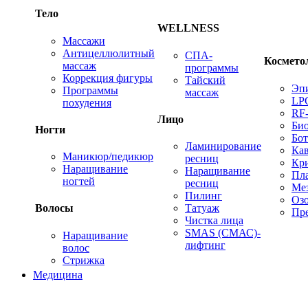
Тело
WELLNESS
Массажи
Антицеллюлитный
СПА-
Космето
массаж
программы
Коррекция фигуры
Тайский
Эп
Программы
массаж
LP
похудения
RF
Лицо
Био
Ногти
Бот
Ламинирование
Ка
Маникюр/педикюр
ресниц
Кр
Наращивание
Наращивание
Пл
ногтей
ресниц
Ме
Пилинг
Оз
Татуаж
Волосы
Пре
Чистка лица
SMAS (СМАС)-
Наращивание
лифтинг
волос
Стрижка
Медицина