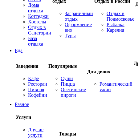
отдых
Отдых в России
Дома
отдыха
Заграничный
Отдых в
Коттеджи
отдых
Подмосковье
Хостелы
Оформление
Рыбалка
Отдых в
виз
Карелия
Санатории
Туры
База
отдыха
Еда
Д
Заведения
Популярные
Для двоих
Кафе
Суши
Ресторан
Пицца
Романтический
Пивная
Осетинские
ужин
Кофейни
пироги
Разное
Услуги
Другие
Товары
услуги