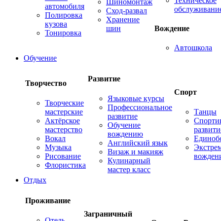
Техническое
Шиномонтаж
автомобиля
обслуживани
Сход-развал
Полировка
Хранение
кузова
шин
Вождение
Тонировка
Автошкола
Обучение
Развитие
Творчество
Спорт
Языковые курсы
Творческие
Профессиональное
мастерские
Танцы
развитие
Актёрское
Спорти
Обучение
мастерство
развити
вождению
Вокал
Единоб
Английский язык
Музыка
Экстре
Визаж и макияж
Рисование
вожден
Кулинарный
Флористика
мастер класс
Отдых
Проживание
Заграничный
Отель