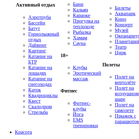
Бани
Активный отдых
Билеты
Кальян
Аквапарк
Караоке
Аэротруба
Кино
Прогулка на
Бассейн
Концерт
теплоходе
Батут
Музей
Рыбалка
Горнолыжный
Океанариу
Хамам
отдых
Планетари
Сауна
Дайвинг
Театр
Картинг
Цирк
18+
Катание на
БТР
Полеты
Катание на
Клубы
лошадях
Эротический
Полет на
Катание на
массаж
вертолёте
снегоходах
Полет на
Каток
Фитнес
воздушном
Квадроциклы
шаре
Квест
Фитнес-
Полет на
Скалодром
клубы
самолете
Стрельба
Йога
Прыжок с
EMS
парашюто
тренировки
Красота