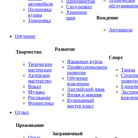
Техническое
Шиномонтаж
автомобиля
обслуживани
Сход-развал
Полировка
Хранение
кузова
шин
Вождение
Тонировка
Автошкола
Обучение
Развитие
Творчество
Спорт
Языковые курсы
Творческие
Профессиональное
мастерские
Танцы
развитие
Актёрское
Спорти
Обучение
мастерство
развити
вождению
Вокал
Единоб
Английский язык
Музыка
Экстре
Визаж и макияж
Рисование
вожден
Кулинарный
Флористика
мастер класс
Отдых
Проживание
Заграничный
Отель