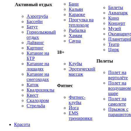
Бани
Активный отдых
Билеты
Кальян
Аквапарк
Караоке
Аэротруба
Кино
Прогулка на
Бассейн
Концерт
теплоходе
Батут
Музей
Рыбалка
Горнолыжный
Океанариу
Хамам
отдых
Планетари
Сауна
Дайвинг
Театр
Картинг
Цирк
18+
Катание на
БТР
Полеты
Катание на
Клубы
лошадях
Эротический
Полет на
Катание на
массаж
вертолёте
снегоходах
Полет на
Каток
Фитнес
воздушном
Квадроциклы
шаре
Квест
Фитнес-
Полет на
Скалодром
клубы
самолете
Стрельба
Йога
Прыжок с
EMS
парашюто
тренировки
Красота