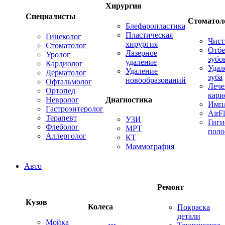
Хирургия
Специалисты
Стоматол
Блефаропластика
Пластическая
Гинеколог
Чист
хирургия
Стоматолог
Отбе
Лазерное
Уролог
зубо
удаление
Кардиолог
Удал
Удаление
Дерматолог
зуба
новообразований
Офтальмолог
Лече
Ортопед
кари
Невролог
Диагностика
Имп
Гастроэнтеролог
AirF
Терапевт
УЗИ
Гиги
Флеболог
МРТ
поло
Аллерголог
КТ
Маммография
Авто
Ремонт
Кузов
Колеса
Покраска
детали
Мойка