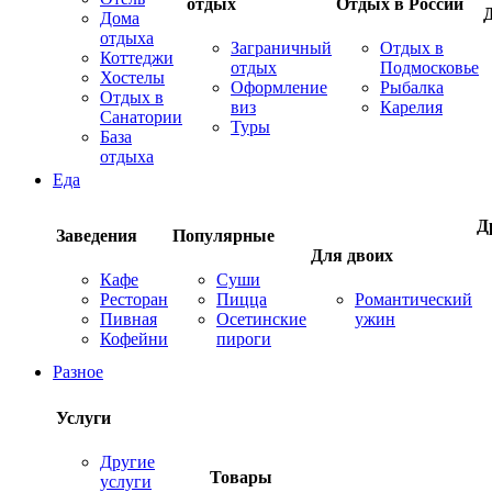
отдых
Отдых в России
Дома
отдыха
Заграничный
Отдых в
Коттеджи
отдых
Подмосковье
Хостелы
Оформление
Рыбалка
Отдых в
виз
Карелия
Санатории
Туры
База
отдыха
Еда
Д
Заведения
Популярные
Для двоих
Кафе
Суши
Ресторан
Пицца
Романтический
Пивная
Осетинские
ужин
Кофейни
пироги
Разное
Услуги
Другие
Товары
услуги