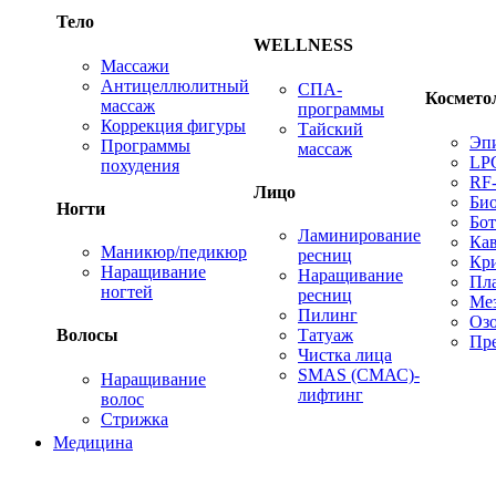
Тело
WELLNESS
Массажи
Антицеллюлитный
СПА-
Космето
массаж
программы
Коррекция фигуры
Тайский
Эп
Программы
массаж
LP
похудения
RF
Лицо
Био
Ногти
Бот
Ламинирование
Ка
Маникюр/педикюр
ресниц
Кр
Наращивание
Наращивание
Пл
ногтей
ресниц
Ме
Пилинг
Оз
Татуаж
Волосы
Пре
Чистка лица
SMAS (СМАС)-
Наращивание
лифтинг
волос
Стрижка
Медицина