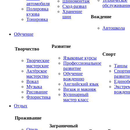
Техническое
Шиномонтаж
автомобиля
обслуживани
Сход-развал
Полировка
Хранение
кузова
шин
Вождение
Тонировка
Автошкола
Обучение
Развитие
Творчество
Спорт
Языковые курсы
Творческие
Профессиональное
мастерские
Танцы
развитие
Актёрское
Спорти
Обучение
мастерство
развити
вождению
Вокал
Единоб
Английский язык
Музыка
Экстре
Визаж и макияж
Рисование
вожден
Кулинарный
Флористика
мастер класс
Отдых
Проживание
Заграничный
Отель