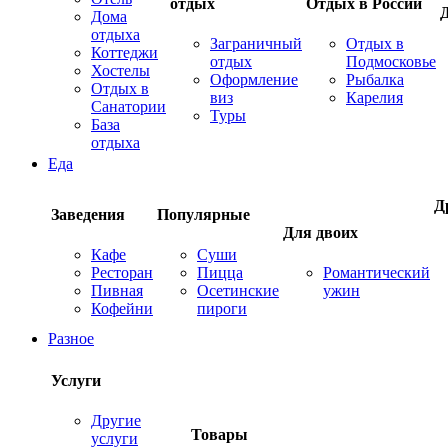
отдых
Отдых в России
Дома
отдыха
Заграничный
Отдых в
Коттеджи
отдых
Подмосковье
Хостелы
Оформление
Рыбалка
Отдых в
виз
Карелия
Санатории
Туры
База
отдыха
Еда
Д
Заведения
Популярные
Для двоих
Кафе
Суши
Ресторан
Пицца
Романтический
Пивная
Осетинские
ужин
Кофейни
пироги
Разное
Услуги
Другие
Товары
услуги