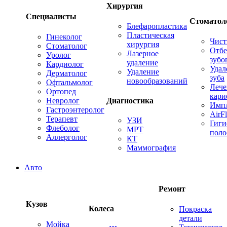
Хирургия
Специалисты
Стоматол
Блефаропластика
Пластическая
Гинеколог
Чист
хирургия
Стоматолог
Отбе
Лазерное
Уролог
зубо
удаление
Кардиолог
Удал
Удаление
Дерматолог
зуба
новообразований
Офтальмолог
Лече
Ортопед
кари
Невролог
Диагностика
Имп
Гастроэнтеролог
AirF
Терапевт
УЗИ
Гиги
Флеболог
МРТ
поло
Аллерголог
КТ
Маммография
Авто
Ремонт
Кузов
Колеса
Покраска
детали
Мойка