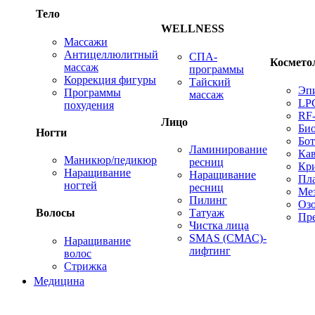
Тело
WELLNESS
Массажи
Антицеллюлитный
СПА-
Космето
массаж
программы
Коррекция фигуры
Тайский
Эп
Программы
массаж
LP
похудения
RF
Лицо
Био
Ногти
Бот
Ламинирование
Ка
Маникюр/педикюр
ресниц
Кр
Наращивание
Наращивание
Пл
ногтей
ресниц
Ме
Пилинг
Оз
Татуаж
Волосы
Пре
Чистка лица
SMAS (СМАС)-
Наращивание
лифтинг
волос
Стрижка
Медицина