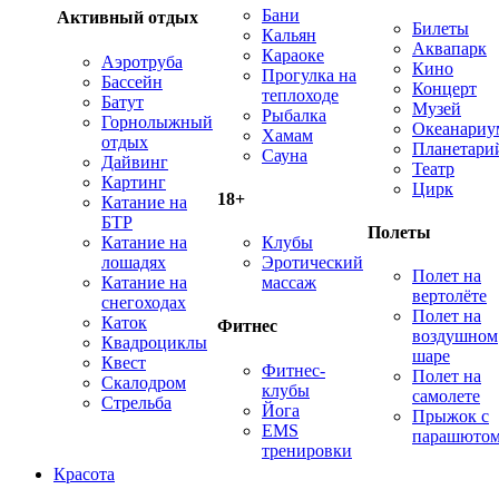
Бани
Активный отдых
Билеты
Кальян
Аквапарк
Караоке
Аэротруба
Кино
Прогулка на
Бассейн
Концерт
теплоходе
Батут
Музей
Рыбалка
Горнолыжный
Океанариу
Хамам
отдых
Планетари
Сауна
Дайвинг
Театр
Картинг
Цирк
18+
Катание на
БТР
Полеты
Катание на
Клубы
лошадях
Эротический
Полет на
Катание на
массаж
вертолёте
снегоходах
Полет на
Каток
Фитнес
воздушном
Квадроциклы
шаре
Квест
Фитнес-
Полет на
Скалодром
клубы
самолете
Стрельба
Йога
Прыжок с
EMS
парашюто
тренировки
Красота