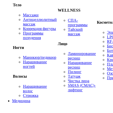
Тело
WELLNESS
Массажи
Антицеллюлитный
СПА-
Космето
массаж
программы
Коррекция фигуры
Тайский
Эп
Программы
массаж
LP
похудения
RF
Лицо
Био
Ногти
Бот
Ламинирование
Ка
Маникюр/педикюр
ресниц
Кр
Наращивание
Наращивание
Пл
ногтей
ресниц
Ме
Пилинг
Оз
Татуаж
Волосы
Пре
Чистка лица
SMAS (СМАС)-
Наращивание
лифтинг
волос
Стрижка
Медицина