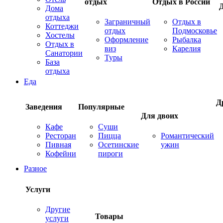
отдых
Отдых в России
Дома
отдыха
Заграничный
Отдых в
Коттеджи
отдых
Подмосковье
Хостелы
Оформление
Рыбалка
Отдых в
виз
Карелия
Санатории
Туры
База
отдыха
Еда
Д
Заведения
Популярные
Для двоих
Кафе
Суши
Ресторан
Пицца
Романтический
Пивная
Осетинские
ужин
Кофейни
пироги
Разное
Услуги
Другие
Товары
услуги