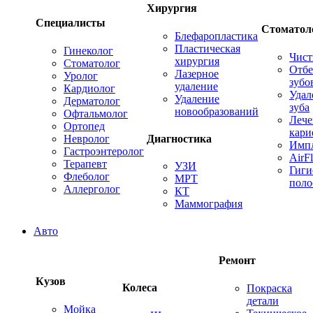
Хирургия
Специалисты
Стоматол
Блефаропластика
Пластическая
Гинеколог
Чист
хирургия
Стоматолог
Отбе
Лазерное
Уролог
зубо
удаление
Кардиолог
Удал
Удаление
Дерматолог
зуба
новообразований
Офтальмолог
Лече
Ортопед
кари
Невролог
Диагностика
Имп
Гастроэнтеролог
AirF
Терапевт
УЗИ
Гиги
Флеболог
МРТ
поло
Аллерголог
КТ
Маммография
Авто
Ремонт
Кузов
Колеса
Покраска
детали
Мойка