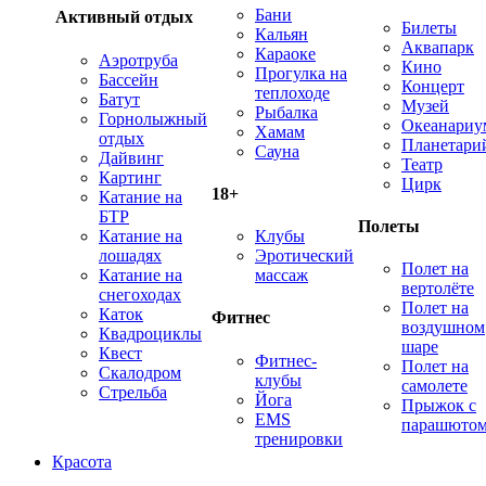
Бани
Активный отдых
Билеты
Кальян
Аквапарк
Караоке
Аэротруба
Кино
Прогулка на
Бассейн
Концерт
теплоходе
Батут
Музей
Рыбалка
Горнолыжный
Океанариу
Хамам
отдых
Планетари
Сауна
Дайвинг
Театр
Картинг
Цирк
18+
Катание на
БТР
Полеты
Катание на
Клубы
лошадях
Эротический
Полет на
Катание на
массаж
вертолёте
снегоходах
Полет на
Каток
Фитнес
воздушном
Квадроциклы
шаре
Квест
Фитнес-
Полет на
Скалодром
клубы
самолете
Стрельба
Йога
Прыжок с
EMS
парашюто
тренировки
Красота