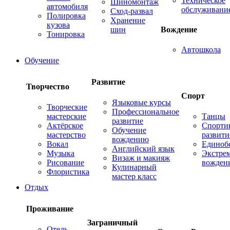
Техническое
Шиномонтаж
автомобиля
обслуживани
Сход-развал
Полировка
Хранение
кузова
шин
Вождение
Тонировка
Автошкола
Обучение
Развитие
Творчество
Спорт
Языковые курсы
Творческие
Профессиональное
мастерские
Танцы
развитие
Актёрское
Спорти
Обучение
мастерство
развити
вождению
Вокал
Единоб
Английский язык
Музыка
Экстре
Визаж и макияж
Рисование
вожден
Кулинарный
Флористика
мастер класс
Отдых
Проживание
Заграничный
Отель